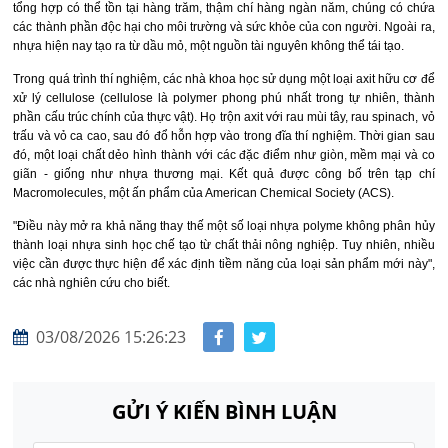
tổng hợp có thể tồn tại hàng trăm, thậm chí hàng ngàn năm, chúng có chứa
các thành phần độc hại cho môi trường và sức khỏe của con người. Ngoài ra,
nhựa hiện nay tạo ra từ dầu mỏ, một nguồn tài nguyên không thể tái tạo.
Trong quá trình thí nghiệm, các nhà khoa học sử dụng một loại axit hữu cơ để
xử lý cellulose (cellulose là polymer phong phú nhất trong tự nhiên, thành
phần cấu trúc chính của thực vật). Họ trộn axit với rau mùi tây, rau spinach, vỏ
trấu và vỏ ca cao, sau đó đổ hỗn hợp vào trong đĩa thí nghiệm. Thời gian sau
đó, một loại chất dẻo hình thành với các đặc điểm như giòn, mềm mại và co
giãn - giống như nhựa thương mại. Kết quả được công bố trên tạp chí
Macromolecules, một ấn phẩm của American Chemical Society (ACS).
"Điều này mở ra khả năng thay thế một số loại nhựa polyme không phân hủy
thành loại nhựa sinh học chế tạo từ chất thải nông nghiệp. Tuy nhiên, nhiều
việc cần được thực hiện để xác định tiềm năng của loại sản phẩm mới này",
các nhà nghiên cứu cho biết.
03/08/2026 15:26:23
GỬI Ý KIẾN BÌNH LUẬN