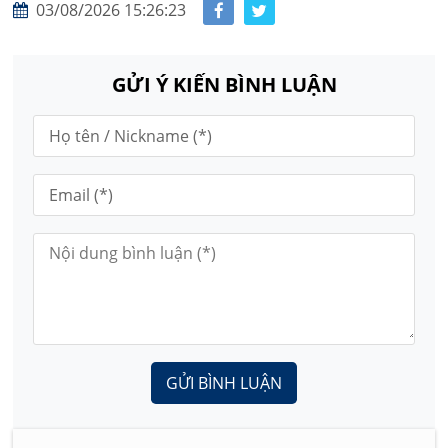
03/08/2026 15:26:23
GỬI Ý KIẾN BÌNH LUẬN
GỬI BÌNH LUẬN