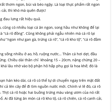
rất thơm ngon, bùi và béo ngậy. Là loại thực phẩm rất ngon
h cải, thì khó mà quên được!
ng đau lưng rất hiệu quả.
u, cũng có nhiều loại cá ăn ngon, song hầu như không để lại
 “cá rô đồng”. Cũng không phải ngẫu nhiên mà cá rô lại
ư “ngon như gan gà, trứng cá rô”, “cá rô kho tộ”, “cá rô đầm
úng sống nhiều ở ao, hồ, ruộng nước… Thân cá hơi dẹt, đầu
cứng. Chiều dài thân chỉ khoảng 15 – 20cm, nặng chừng 20 –
 khá lâu nhờ vào bộ phận hô hấp phụ gọi là hoa khế; đó là
hạn hán kéo dài, cá rô có thể tự di chuyển ngay trên mặt đất
í cả lên cây để đi tìm nguồn nước mới. Chính vì lẽ đó, cá rô
h). Thịt cá rô hoặc hai buồng trứng màu vàng ươm của nó rất
. Ai đã từng ăn món cá rô kho tộ, cá rô chiên, cá rô canh cải,