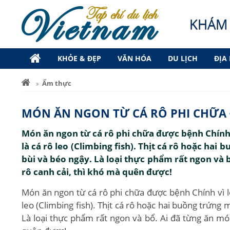
KHÁM 
KHỎE & ĐẸP
VĂN HÓA
DU LỊCH
ĐỊA
Ẩm thực
MÓN ĂN NGON TỪ CÁ RÔ PHI CHỮA
Món ăn ngon từ cá rô phi chữa được bệnh Chính v
là cá rô leo (Climbing fish). Thịt cá rô hoặc h
bùi và béo ngậy. Là loại thực phẩm rất ngon và b
rô canh cải, thì khó mà quên được!
Món ăn ngon từ cá rô phi chữa được bệnh Chính vì lẽ
leo (Climbing fish). Thịt cá rô hoặc hai buồng trứn
Là loại thực phẩm rất ngon và bổ. Ai đã từng ăn món 