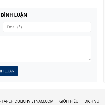
N BÌNH LUẬN
NH LUẬN
 - TAPCHIDULICHVIETNAM.COM
GIỚI THIỆU
DỊCH VỤ