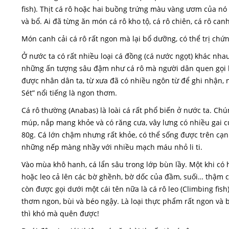
fish). Thịt cá rô hoặc hai buồng trứng màu vàng ươm của nó 
và bổ. Ai đã từng ăn món cá rô kho tộ, cá rô chiên, cá rô can
Món canh cải cá rô rất ngon mà lại bổ dưỡng, có thể trị chứ
Ở nước ta có rất nhiều loại cá đồng (cá nước ngọt) khác nha
những ấn tượng sâu đậm như cá rô mà người dân quen gọi là
được nhân dân ta, từ xưa đã có nhiều ngôn từ để ghi nhận, nh
Sét” nổi tiếng là ngon thơm.
Cá rô thường (Anabas) là loài cá rất phổ biến ở nước ta. Ch
múp, nắp mang khỏe và có răng cưa, vây lưng có nhiều gai 
80g. Cá lớn chậm nhưng rất khỏe, có thể sống được trên cạn
những nếp màng nhầy với nhiều mạch máu nhỏ li ti.
Vào mùa khô hanh, cá lẩn sâu trong lớp bùn lầy. Một khi có 
hoặc leo cả lên các bờ ghềnh, bờ dốc của đầm, suối… thậm ch
còn được gọi dưới một cái tên nữa là cá rô leo (Climbing fis
thơm ngon, bùi và béo ngậy. Là loại thực phẩm rất ngon và bổ
thì khó mà quên được!