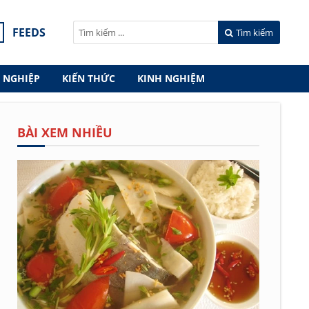
FEEDS
Tìm kiếm
 NGHIỆP
KIẾN THỨC
KINH NGHIỆM
BÀI XEM NHIỀU