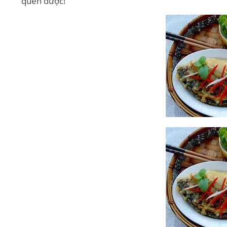
quên được!