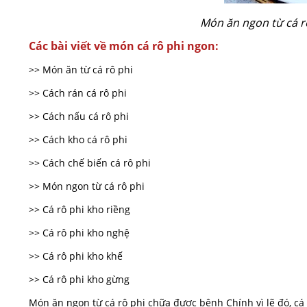
Món ăn ngon từ cá r
Các bài viết về món cá rô phi ngon:
>> Món ăn từ cá rô phi
>> Cách rán cá rô phi
>> Cách nấu cá rô phi
>> Cách kho cá rô phi
>> Cách chế biến cá rô phi
>> Món ngon từ cá rô phi
>> Cá rô phi kho riềng
>> Cá rô phi kho nghệ
>> Cá rô phi kho khế
>> Cá rô phi kho gừng
Món ăn ngon từ cá rô phi chữa được bệnh Chính vì lẽ đó, cá 