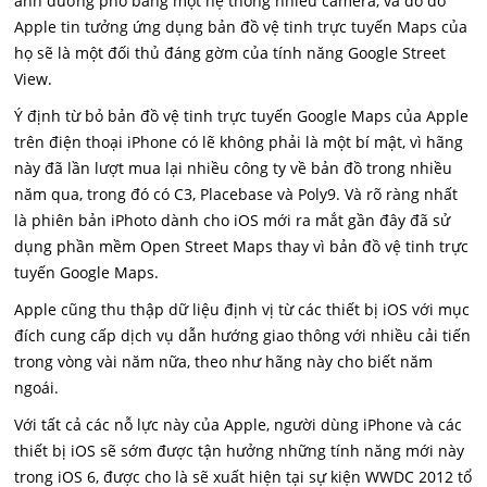
ảnh đường phố bằng một hệ thống nhiều camera, và do đó
Apple tin tưởng ứng dụng bản đồ vệ tinh trực tuyến Maps của
họ sẽ là một đối thủ đáng gờm của tính năng Google Street
View.
Ý định từ bỏ bản đồ vệ tinh trực tuyến Google Maps của Apple
trên điện thoại iPhone có lẽ không phải là một bí mật, vì hãng
này đã lần lượt mua lại nhiều công ty về bản đồ trong nhiều
năm qua, trong đó có C3, Placebase và Poly9. Và rõ ràng nhất
là phiên bản iPhoto dành cho iOS mới ra mắt gần đây đã sử
dụng phần mềm Open Street Maps thay vì bản đồ vệ tinh trực
tuyến Google Maps.
Apple cũng thu thập dữ liệu định vị từ các thiết bị iOS với mục
đích cung cấp dịch vụ dẫn hướng giao thông với nhiều cải tiến
trong vòng vài năm nữa, theo như hãng này cho biết năm
ngoái.
Với tất cả các nỗ lực này của Apple, người dùng iPhone và các
thiết bị iOS sẽ sớm được tận hưởng những tính năng mới này
trong iOS 6, được cho là sẽ xuất hiện tại sự kiện WWDC 2012 tổ