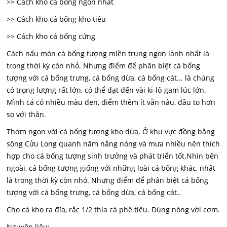
>> Cách kho cá bống ngon nhất
>> Cách kho cá bống kho tiêu
>> Cách kho cá bống cứng
Cách nấu món cá bống tượng miền trung ngon lành nhất là
trong thời kỳ còn nhỏ. Nhưng điểm để phân biệt cá bống
tượng với cá bống trưng, cá bống dừa, cá bống cát... là chúng
có trọng lượng rất lớn, có thể đạt đến vài ki-lô-gam lúc lớn.
Mình cá có nhiều màu đen, điểm thêm ít vằn nâu, đầu to hơn
so với thân.
Thơm ngon với cá bống tượng kho dứa. Ở khu vực đồng bằng
sông Cửu Long quanh năm nắng nóng và mưa nhiều nên thích
hợp cho cá bống tượng sinh trưởng và phát triển tốt.Nhìn bên
ngoài, cá bống tượng giống với những loài cá bống khác, nhất
là trong thời kỳ còn nhỏ. Nhưng điểm để phân biệt cá bống
tượng với cá bống trưng, cá bống dừa, cá bống cát..
Cho cá kho ra đĩa, rắc 1/2 thìa cà phê tiêu. Dùng nóng với cơm.
Nguyên liệu: