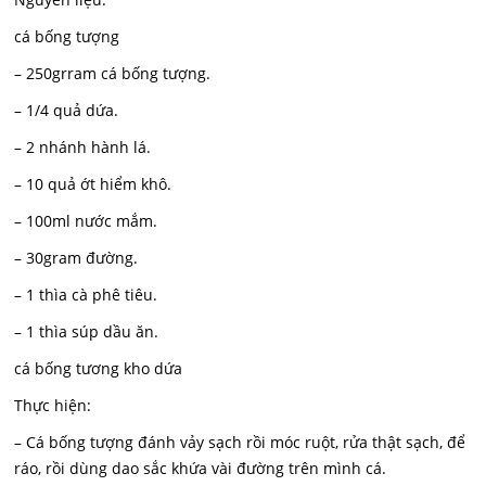
cá bống tượng
– 250grram cá bống tượng.
– 1/4 quả dứa.
– 2 nhánh hành lá.
– 10 quả ớt hiểm khô.
– 100ml nước mắm.
– 30gram đường.
– 1 thìa cà phê tiêu.
– 1 thìa súp dầu ăn.
cá bống tương kho dứa
Thực hiện:
– Cá bống tượng đánh vảy sạch rồi móc ruột, rửa thật sạch, để
ráo, rồi dùng dao sắc khứa vài đường trên mình cá.