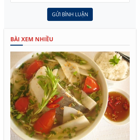
GỬI BÌNH LUẬN
BÀI XEM NHIỀU