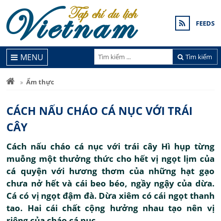
FEEDS
MENU
Tìm kiếm
Ẩm thực
CÁCH NẤU CHÁO CÁ NỤC VỚI TRÁI
CÂY
Cách nấu cháo cá nục với trái cây Hì hụp từng
muỗng một thưởng thức cho hết vị ngọt lịm của
cá quyện với hương thơm của những hạt gạo
chưa nở hết và cái beo béo, ngầy ngậy của dừa.
Cá có vị ngọt đậm đà. Dừa xiêm có cái ngọt thanh
tao. Hai cái chất cộng hưởng nhau tạo nên vị
riêng của cháo cá nục.