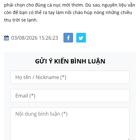
phải chọn cho đúng cá nục mới thơm. Dù sao, nguyên liệu vẫn
còn để bạn có thể ra tay làm nồi cháo húp nóng những chiều
thu trời se lạnh.
03/08/2026 15:26:23
GỬI Ý KIẾN BÌNH LUẬN