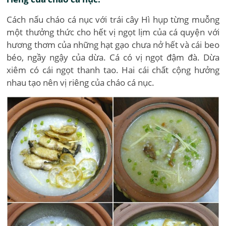
Cách nấu cháo cá nục với trái cây Hì hụp từng muỗng
một thưởng thức cho hết vị ngọt lịm của cá quyện với
hương thơm của những hạt gạo chưa nở hết và cái beo
béo, ngầy ngậy của dừa. Cá có vị ngọt đậm đà. Dừa
xiêm có cái ngọt thanh tao. Hai cái chất cộng hưởng
nhau tạo nên vị riêng của cháo cá nục.