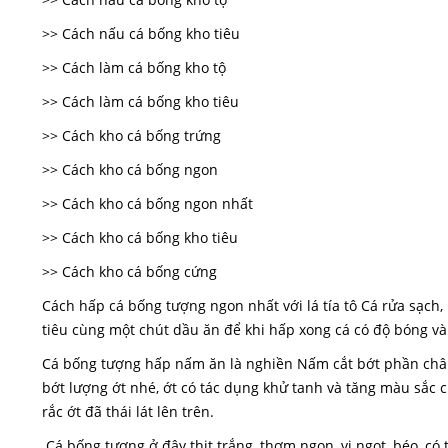
>> Cách nấu cá bống kho tiêu
>> Cách làm cá bống kho tộ
>> Cách làm cá bống kho tiêu
>> Cách kho cá bống trứng
>> Cách kho cá bống ngon
>> Cách kho cá bống ngon nhất
>> Cách kho cá bống kho tiêu
>> Cách kho cá bống cứng
Cách hấp cá bống tượng ngon nhất với lá tía tô Cá rửa sạch,
tiêu cùng một chút dầu ăn để khi hấp xong cá có độ bóng và
Cá bống tượng hấp nấm ăn là nghiền Nấm cắt bớt phần chân gi
bớt lượng ớt nhé, ớt có tác dụng khử tanh và tăng màu sắc
rắc ớt đã thái lát lên trên.
Cá bống tượng ở đây thịt trắng, thơm ngon, vị ngọt, béo, c