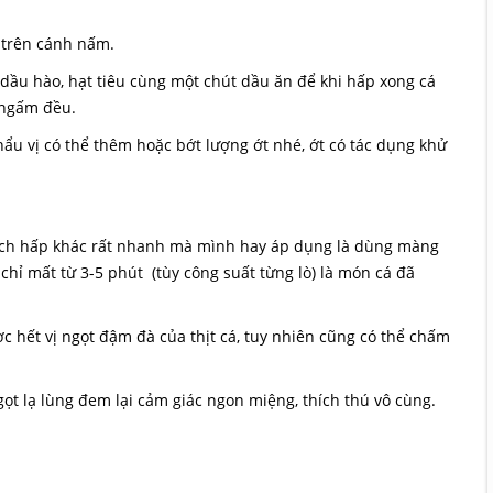
 trên cánh nấm.
 dầu hào, hạt tiêu cùng một chút dầu ăn để khi hấp xong cá
c ngấm đều.
khẩu vị có thể thêm hoặc bớt lượng ớt nhé, ớt có tác dụng khử
 cách hấp khác rất nhanh mà mình hay áp dụng là dùng màng
à chỉ mất từ 3-5 phút (tùy công suất từng lò) là món cá đã
hết vị ngọt đậm đà của thịt cá, tuy nhiên cũng có thể chấm
ngọt lạ lùng đem lại cảm giác ngon miệng, thích thú vô cùng.