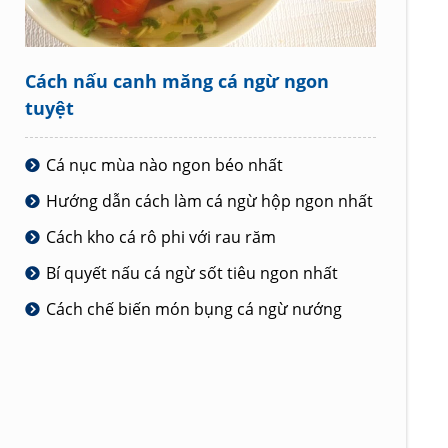
Cách nấu canh măng cá ngừ ngon
tuyệt
Cá nục mùa nào ngon béo nhất
Hướng dẫn cách làm cá ngừ hộp ngon nhất
Cách kho cá rô phi với rau răm
Bí quyết nấu cá ngừ sốt tiêu ngon nhất
Cách chế biến món bụng cá ngừ nướng