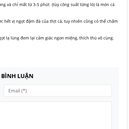
óng và chỉ mất từ 3-5 phút (tùy công suất từng lò) là món cá
hết vị ngọt đậm đà của thịt cá, tuy nhiên cũng có thể chấm
ngọt lạ lùng đem lại cảm giác ngon miệng, thích thú vô cùng.
N BÌNH LUẬN