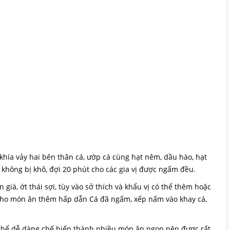
 khía vảy hai bên thân cá, ướp cá cùng hạt nêm, dầu hào, hạt
 không bị khô, đợi 20 phút cho các gia vị được ngấm đều.
à, ớt thái sợi, tùy vào sở thích và khẩu vị có thể thêm hoặc
 cho món ăn thêm hấp dẫn Cá đã ngấm, xếp nấm vào khay cá,
ó thể dễ dàng chế biến thành nhiều món ăn ngon nên được rất