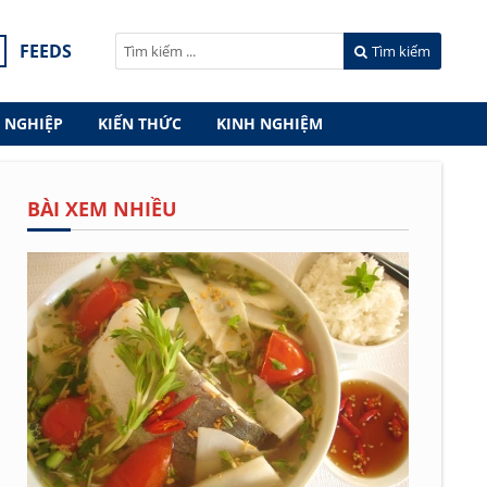
FEEDS
Tìm kiếm
 NGHIỆP
KIẾN THỨC
KINH NGHIỆM
BÀI XEM NHIỀU