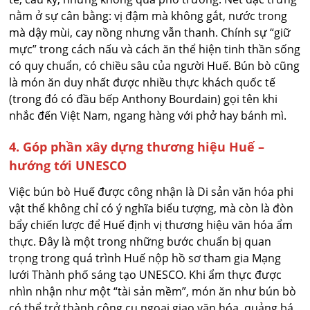
nằm ở sự cân bằng: vị đậm mà không gắt, nước trong
mà dậy mùi, cay nồng nhưng vẫn thanh. Chính sự “giữ
mực” trong cách nấu và cách ăn thể hiện tinh thần sống
có quy chuẩn, có chiều sâu của người Huế. Bún bò cũng
là món ăn duy nhất được nhiều thực khách quốc tế
(trong đó có đầu bếp Anthony Bourdain) gọi tên khi
nhắc đến Việt Nam, ngang hàng với phở hay bánh mì.
4. Góp phần xây dựng thương hiệu Huế –
hướng tới UNESCO
Việc bún bò Huế được công nhận là Di sản văn hóa phi
vật thể không chỉ có ý nghĩa biểu tượng, mà còn là đòn
bẩy chiến lược để Huế định vị thương hiệu văn hóa ẩm
thực. Đây là một trong những bước chuẩn bị quan
trọng trong quá trình Huế nộp hồ sơ tham gia Mạng
lưới Thành phố sáng tạo UNESCO. Khi ẩm thực được
nhìn nhận như một “tài sản mềm”, món ăn như bún bò
có thể trở thành công cụ ngoại giao văn hóa, quảng bá