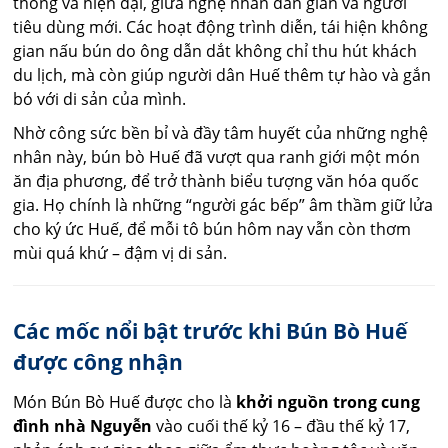
thống và hiện đại, giữa nghệ nhân dân gian và người
tiêu dùng mới. Các hoạt động trình diễn, tái hiện không
gian nấu bún do ông dẫn dắt không chỉ thu hút khách
du lịch, mà còn giúp người dân Huế thêm tự hào và gắn
bó với di sản của mình.
Nhờ công sức bền bỉ và đầy tâm huyết của những nghệ
nhân này, bún bò Huế đã vượt qua ranh giới một món
ăn địa phương, để trở thành biểu tượng văn hóa quốc
gia. Họ chính là những “người gác bếp” âm thầm giữ lửa
cho ký ức Huế, để mỗi tô bún hôm nay vẫn còn thơm
mùi quá khứ – đậm vị di sản.
Các mốc nổi bật trước khi
Bún Bò Huế
được công nhận
Món Bún Bò Huế được cho là
khởi nguồn trong cung
đình nhà Nguyễn
vào cuối thế kỷ 16 – đầu thế kỷ 17,