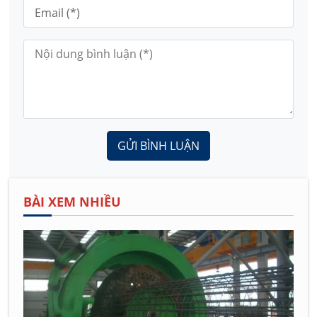
GỬI BÌNH LUẬN
BÀI XEM NHIỀU