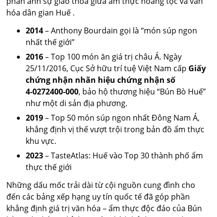
phản ánh sự giao thoa giữa ẩm thực hoàng tộc và văn
hóa dân gian Huế .
2014
– Anthony Bourdain gọi là “món súp ngon
nhất thế giới”
2016
– Top 100 món ăn giá trị châu Á. Ngày
25/11/2016, Cục Sở hữu trí tuệ Việt Nam cấp
Giấy
chứng nhận nhãn hiệu chứng nhận số
4‑0272400‑000
, bảo hộ thương hiệu “Bún Bò Huế”
như một di sản địa phương.
2019
– Top 50 món súp ngon nhất Đông Nam Á,
khẳng định vị thế vượt trội trong bản đồ ẩm thực
khu vực.
2023
– TasteAtlas: Huế vào Top 30 thành phố ẩm
thực thế giới
Những dấu mốc trải dài từ cội nguồn cung đình cho
đến các bảng xếp hạng uy tín quốc tế đã góp phần
khẳng định giá trị văn hóa – ẩm thực độc đáo của Bún