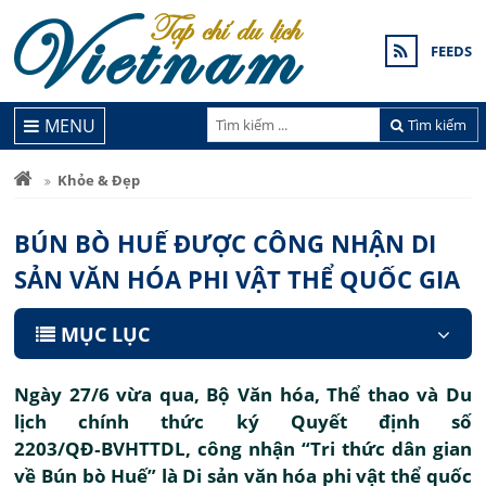
FEEDS
MENU
Tìm kiếm
Khỏe & Đẹp
BÚN BÒ HUẾ ĐƯỢC CÔNG NHẬN DI
SẢN VĂN HÓA PHI VẬT THỂ QUỐC GIA
MỤC LỤC
Ngày 27/6 vừa qua, Bộ Văn hóa, Thể thao và Du
lịch chính thức ký Quyết định số
2203/QĐ‑BVHTTDL, công nhận “Tri thức dân gian
về Bún bò Huế” là Di sản văn hóa phi vật thể quốc