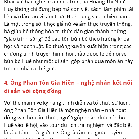
Khác với hai nghệ nhân nêu trên, bà Hoàng Thị Như
Huy không chỉ đứng bếp mà còn viết sách, làm phim tài
liệu và đào tạo về ẩm thực Huế trong suốt nhiều năm.
Là một trong số ít học giả nữ về ẩm thực truyền thống,
bà giúp hệ thống hóa tri thức dân gian thành những
“giáo trình sống” để bảo tồn bún bò theo hướng khoa
học và học thuật. Bà thường xuyên xuất hiện trong các
chương trình truyền hình, hội thảo quốc tế để nói về
bún bò Huế như một di sản, góp phần đưa món ăn này
từ bếp nhà ra thế giới.
4. Ông Phan Tôn Gia Hiền – nghệ nhân kết nối
di sản với cộng đồng
Với thế mạnh về kỹ năng trình diễn và tổ chức sự kiện,
ông Phan Tôn Gia Hiền là một nghệ nhân – nhà hoạt
động văn hóa ẩm thực, người góp phần đưa bún bò
Huế vào lễ hội, vào tour du lịch trải nghiệm, và đặc biệt
là vào tâm thức giới trẻ. Ông là cầu nối giữa truyền