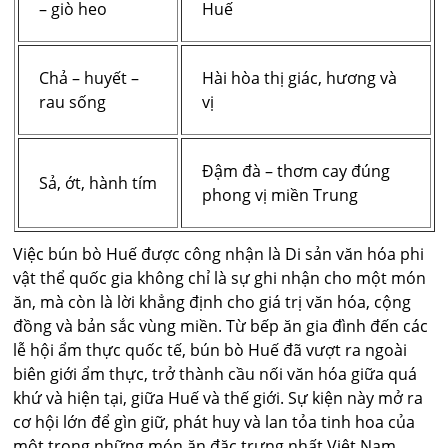
– giò heo
Huế
Chả – huyết –
Hài hòa thị giác, hương và
rau sống
vị
Đậm đà – thơm cay đúng
Sả, ớt, hành tím
phong vị miền Trung
Việc bún bò Huế được công nhận là Di sản văn hóa phi
vật thể quốc gia không chỉ là sự ghi nhận cho một món
ăn, mà còn là lời khẳng định cho giá trị văn hóa, cộng
đồng và bản sắc vùng miền. Từ bếp ăn gia đình đến các
lễ hội ẩm thực quốc tế, bún bò Huế đã vượt ra ngoài
biên giới ẩm thực, trở thành cầu nối văn hóa giữa quá
khứ và hiện tại, giữa Huế và thế giới. Sự kiện này mở ra
cơ hội lớn để gìn giữ, phát huy và lan tỏa tinh hoa của
một trong những món ăn đặc trưng nhất Việt Nam.