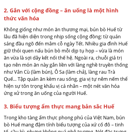
2. Gắn với cộng đồng – ăn uống là một hình
thức văn hóa
Không giống như món ăn thương mại, bún bò Huế từ
lâu đã hiện diện trong nhịp sống cộng đồng: từ quán
sáng đầu ngõ đến mâm cỗ ngày Tết. Nhiều gia đình Huế
giữ thói quen nấu bún bò mỗi dịp tụ họp – vừa là món
ăn vừa là sợi dây kết nối thế hệ. Ngoài ra, chuỗi giá trị
tạo nên món ăn này gắn liền với làng nghề truyền thống
như Vân Cù (làm bún), Ô Sa (làm chả), làng rau Trà
Quế... Tập quán ăn kèm rau sống, gia vị tự nêm nếm thể
hiện sự tôn trọng khẩu vị cá nhân – một nét văn hóa
ứng xử trong ăn uống của người Huế.
3. Biểu tượng ẩm thực mang bản sắc Huế
Trong kho tàng ẩm thực phong phú của Việt Nam, bún
bò Huế mang đậm tính biểu tượng của xứ cố đô – tinh
tế, cầu kỳ, nhưng không quá phô trương. Nét đặc trưng