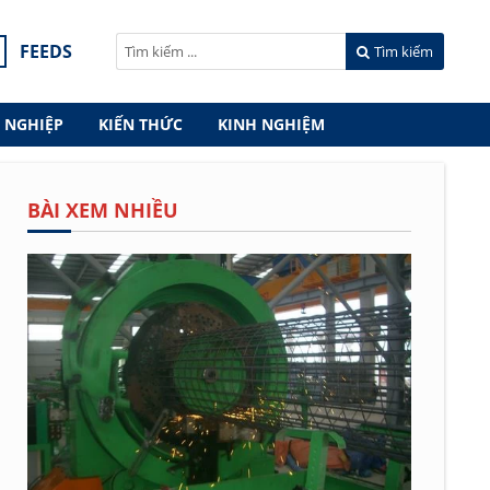
FEEDS
Tìm kiếm
 NGHIỆP
KIẾN THỨC
KINH NGHIỆM
BÀI XEM NHIỀU