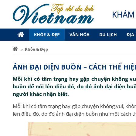
KHÁM 
KHỎE & ĐẸP
VĂN HÓA
DU LỊCH
ĐỊA
Khỏe & Đẹp
ẢNH ĐẠI DIỆN BUỒN – CÁCH THỂ HI
Mỗi khi có tâm trạng hay gặp chuyện không vu
buồn để nói lên điều đó, do đó ảnh đại diện b
người khác nhận biết.
Mỗi khi có tâm trạng hay gặp chuyện không vui, khô
lên điều đó, do đó ảnh đại diện buồn như một cách t