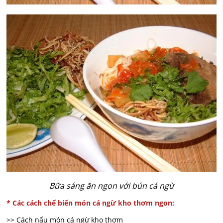
Bữa sáng ăn ngon với bún cá ngừ
* Các cách chế biến món cá ngừ kho thơm ngon:
>> Cách nấu món cá ngừ kho thơm