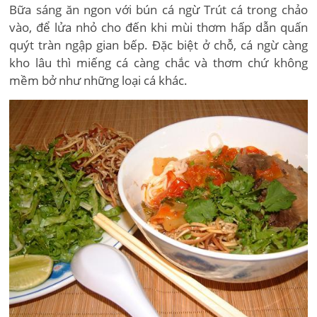
Bữa sáng ăn ngon với bún cá ngừ Trút cá trong chảo
vào, để lửa nhỏ cho đến khi mùi thơm hấp dẫn quấn
quýt tràn ngập gian bếp. Đặc biệt ở chỗ, cá ngừ càng
kho lâu thì miếng cá càng chắc và thơm chứ không
mềm bở như những loại cá khác.