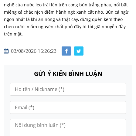
nghệ của nước lèo trải lên trên cọng bún trắng phau, nổi bật
miếng cá chắc nịch điểm hành ngò xanh cắt nhỏ. Bún cá ngừ
ngon nhất là khi ăn nóng và thật cay, đừng quên kèm theo
chén nước mắm nguyên chất phủ đầy ớt tỏi giã nhuyễn đầy
trên mặt.
03/08/2026 15:26:23
GỬI Ý KIẾN BÌNH LUẬN