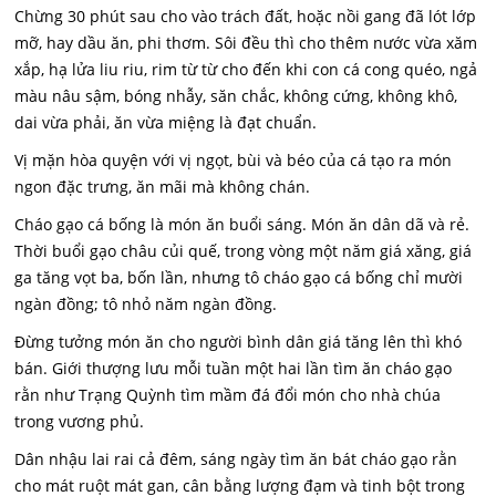
Chừng 30 phút sau cho vào trách đất, hoặc nồi gang đã lót lớp
mỡ, hay dầu ăn, phi thơm. Sôi đều thì cho thêm nước vừa xăm
xắp, hạ lửa liu riu, rim từ từ cho đến khi con cá cong quéo, ngả
màu nâu sậm, bóng nhẫy, săn chắc, không cứng, không khô,
dai vừa phải, ăn vừa miệng là đạt chuẩn.
Vị mặn hòa quyện với vị ngọt, bùi và béo của cá tạo ra món
ngon đặc trưng, ăn mãi mà không chán.
Cháo gạo cá bống là món ăn buổi sáng. Món ăn dân dã và rẻ.
Thời buổi gạo châu củi quế, trong vòng một năm giá xăng, giá
ga tăng vọt ba, bốn lần, nhưng tô cháo gạo cá bống chỉ mười
ngàn đồng; tô nhỏ năm ngàn đồng.
Đừng tưởng món ăn cho người bình dân giá tăng lên thì khó
bán. Giới thượng lưu mỗi tuần một hai lần tìm ăn cháo gạo
rằn như Trạng Quỳnh tìm mầm đá đổi món cho nhà chúa
trong vương phủ.
Dân nhậu lai rai cả đêm, sáng ngày tìm ăn bát cháo gạo rằn
cho mát ruột mát gan, cân bằng lượng đạm và tinh bột trong