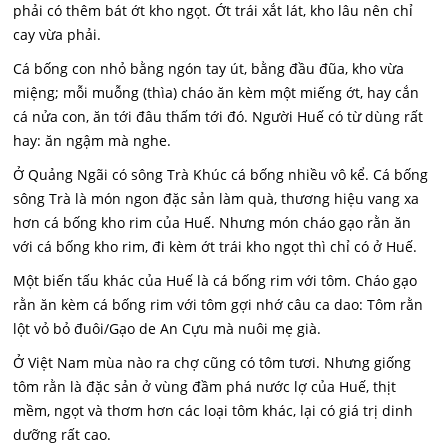
phải có thêm bát ớt kho ngọt. Ớt trái xắt lát, kho lâu nên chỉ
cay vừa phải.
Cá bống con nhỏ bằng ngón tay út, bằng đầu đũa, kho vừa
miệng; mỗi muỗng (thìa) cháo ăn kèm một miếng ớt, hay cắn
cá nửa con, ăn tới đâu thấm tới đó. Người Huế có từ dùng rất
hay: ăn ngậm mà nghe.
Ở Quảng Ngãi có sông Trà Khúc cá bống nhiều vô kể. Cá bống
sông Trà là món ngon đặc sản làm quà, thương hiệu vang xa
hơn cá bống kho rim của Huế. Nhưng món cháo gạo rằn ăn
với cá bống kho rim, đi kèm ớt trái kho ngọt thì chỉ có ở Huế.
Một biến tấu khác của Huế là cá bống rim với tôm. Cháo gạo
rằn ăn kèm cá bống rim với tôm gợi nhớ câu ca dao: Tôm rằn
lột vỏ bỏ đuôi/Gạo de An Cựu mà nuôi mẹ già.
Ở Việt Nam mùa nào ra chợ cũng có tôm tươi. Nhưng giống
tôm rằn là đặc sản ở vùng đầm phá nước lợ của Huế, thịt
mềm, ngọt và thơm hơn các loại tôm khác, lại có giá trị dinh
dưỡng rất cao.