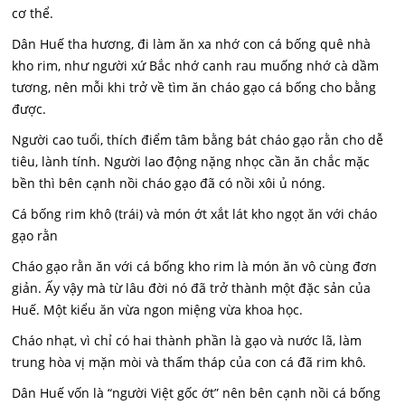
cơ thể.
Dân Huế tha hương, đi làm ăn xa nhớ con cá bống quê nhà
kho rim, như người xứ Bắc nhớ canh rau muống nhớ cà dầm
tương, nên mỗi khi trở về tìm ăn cháo gạo cá bống cho bằng
được.
Người cao tuổi, thích điểm tâm bằng bát cháo gạo rằn cho dễ
tiêu, lành tính. Người lao động nặng nhọc cần ăn chắc mặc
bền thì bên cạnh nồi cháo gạo đã có nồi xôi ủ nóng.
Cá bống rim khô (trái) và món ớt xắt lát kho ngọt ăn với cháo
gạo rằn
Cháo gạo rằn ăn với cá bống kho rim là món ăn vô cùng đơn
giản. Ấy vậy mà từ lâu đời nó đã trở thành một đặc sản của
Huế. Một kiểu ăn vừa ngon miệng vừa khoa học.
Cháo nhạt, vì chỉ có hai thành phần là gạo và nước lã, làm
trung hòa vị mặn mòi và thấm tháp của con cá đã rim khô.
Dân Huế vốn là “người Việt gốc ớt” nên bên cạnh nồi cá bống