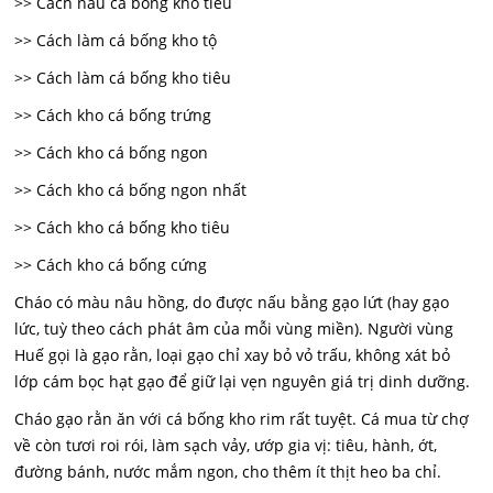
>> Cách nấu cá bống kho tiêu
>> Cách làm cá bống kho tộ
>> Cách làm cá bống kho tiêu
>> Cách kho cá bống trứng
>> Cách kho cá bống ngon
>> Cách kho cá bống ngon nhất
>> Cách kho cá bống kho tiêu
>> Cách kho cá bống cứng
Cháo có màu nâu hồng, do được nấu bằng gạo lứt (hay gạo
lức, tuỳ theo cách phát âm của mỗi vùng miền). Người vùng
Huế gọi là gạo rằn, loại gạo chỉ xay bỏ vỏ trấu, không xát bỏ
lớp cám bọc hạt gạo để giữ lại vẹn nguyên giá trị dinh dưỡng.
Cháo gạo rằn ăn với cá bống kho rim rất tuyệt. Cá mua từ chợ
về còn tươi roi rói, làm sạch vảy, ướp gia vị: tiêu, hành, ớt,
đường bánh, nước mắm ngon, cho thêm ít thịt heo ba chỉ.