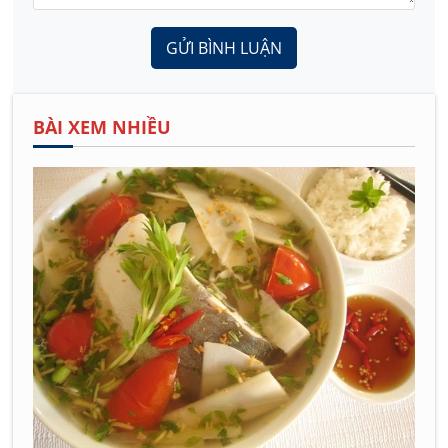
GỬI BÌNH LUẬN
BÀI XEM NHIỀU