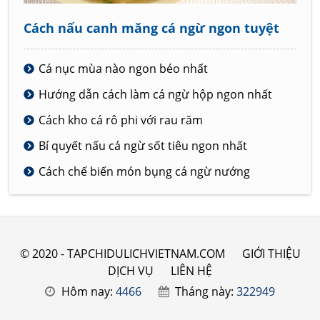
Cách nấu canh măng cá ngừ ngon tuyệt
Cá nục mùa nào ngon béo nhất
Hướng dẫn cách làm cá ngừ hộp ngon nhất
Cách kho cá rô phi với rau răm
Bí quyết nấu cá ngừ sốt tiêu ngon nhất
Cách chế biến món bụng cá ngừ nướng
© 2020 - TAPCHIDULICHVIETNAM.COM
GIỚI THIỆU
DỊCH VỤ
LIÊN HỆ
Hôm nay:
4466
Tháng này:
322949