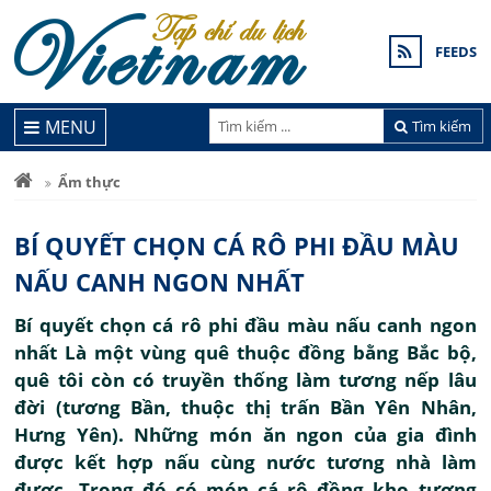
FEEDS
MENU
Tìm kiếm
Ẩm thực
BÍ QUYẾT CHỌN CÁ RÔ PHI ĐẦU MÀU
NẤU CANH NGON NHẤT
Bí quyết chọn cá rô phi đầu màu nấu canh ngon
nhất Là một vùng quê thuộc đồng bằng Bắc bộ,
quê tôi còn có truyền thống làm tương nếp lâu
đời (tương Bần, thuộc thị trấn Bần Yên Nhân,
Hưng Yên). Những món ăn ngon của gia đình
được kết hợp nấu cùng nước tương nhà làm
được. Trong đó có món cá rô đồng kho tương