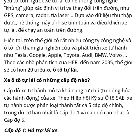
yếu tố con người. Xe tự lái có hệ thống công nghệ
“khủng” giúp xác định vị trí và thay đổi trên đường như
GPS, camera, radar, tia laser… Dựa vào dữ liệu thu thập
được, hệ thống máy tính sẽ tính toán và điều khiển xe
tự lái. để chạy an toàn trên đường.
Hiện tại, trên thế giới có rất nhiều công ty công nghệ và
ô tô lớn tham gia nghiên cứu và phát triển xe tự hành
như Tesla, Google, Apple, Toyota, Audi, BMW, Volvo ...
Theo các nhà phân tích của HER, đến năm 2035, thế giới
sẽ có hơn 20 triệu xe
ô tô tự lái
.
Xe ô tô tự lái có những cấp độ nào?
Cấp độ xe tự hành mô tả khả năng tự chủ (tự động hóa
các hành động) của xe. Theo Hiệp hội Kỹ sư Ô tô SAE, xe
tự hành được phân loại thành tất cả 5 cấp độ chính,
trong đó cơ bản nhất là Cấp độ 1 và cấp độ cao nhất là
Cấp độ 5.
Cấp độ 1: Hỗ trợ lái xe