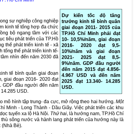
Dự kiến tốc độ tăng
trong sự nghiệp công nghiệp
trưởng kinh tế bình quân
âm kinh tế tổng hợp đa chức
giai đoạn 2011- 2015 của
 đồng bộ ngang tầm với các
TP.Hồ Chí Minh phải đạt
c tiêu phát triển của TP.Hồ
10- 10,5%/năm, giai đoạn
 thể phát triển kinh tế - xã
2016- 2020 đạt 9,5-
ổng thể phát triển kinh tế-
10%/năm và giai đoạn
, tầm nhìn đến năm 2030 đã
2021- 2025 đạt 8,5-
9%/năm. GDP đầu người
đến năm 2015 đạt 4.856-
inh tế bình quân giai đoạn
4.967 USD và đến năm
, giai đoạn 2016- 2020 đạt
2025 đạt 13.340- 14.285
ăm. GDP đầu người đến năm
USD.
- 14.285 USD.
heo mô hình tập trung- đa cực, mở rộng theo hai hướng.
Một
í Minh - Long Thành - Dầu Giây. Việc phát triển các khu
dọc tuyến xa lộ Hà Nội.
Thứ hai
, là hướng nam, TP.Hồ Chí
c thù sông nước và hành lang phát triển của hướng này là
 (Nhà Bè).