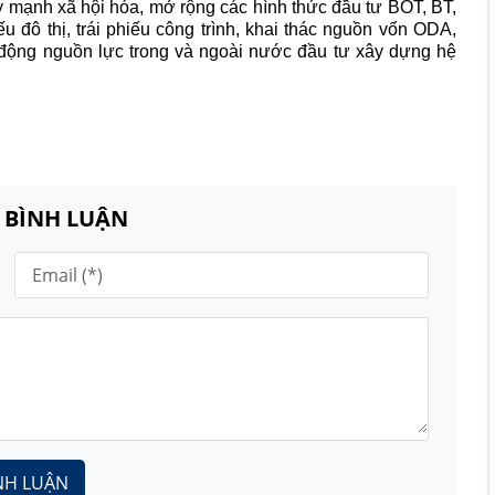
y mạnh xã hội hóa, mở rộng các hình thức đầu tư BOT, BT,
u đô thị, trái phiếu công trình, khai thác nguồn vốn ODA,
 động nguồn lực trong và ngoài nước đầu tư xây dựng hệ
N BÌNH LUẬN
NH LUẬN