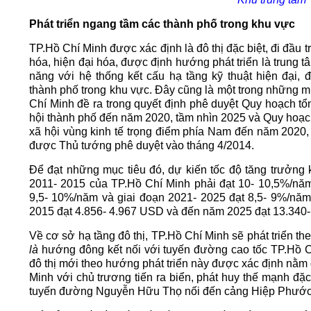
Phát triển ngang tầm các thành phố trong khu vực
TP.Hồ Chí Minh được xác định là đô thị đặc biệt, đi đầu 
hóa, hiện đại hóa, được định hướng phát triển là trung t
năng với hệ thống kết cấu hạ tầng kỹ thuật hiện đại,
thành phố trong khu vực. Đây cũng là một trong những mụ
Chí Minh đề ra trong quyết định phê duyệt Quy hoạch tổng
hội thành phố đến năm 2020, tầm nhìn 2025 và Quy hoạch t
xã hội vùng kinh tế trọng điểm phía Nam đến năm 2020
được Thủ tướng phê duyệt vào tháng 4/2014.
Để đạt những mục tiêu đó, dự kiến tốc độ tăng trưởng k
2011- 2015 của TP.Hồ Chí Minh phải đạt 10- 10,5%/năm
9,5- 10%/năm và giai đoạn 2021- 2025 đạt 8,5- 9%/n
2015 đạt 4.856- 4.967 USD và đến năm 2025 đạt 13.340
Về cơ sở hạ tầng đô thị, TP.Hồ Chí Minh sẽ phát triển t
là
hướng đông kết nối với tuyến đường cao tốc TP.Hồ Ch
đô thị mới theo hướng phát triển này được xác định nằm 
Minh với chủ trương tiến ra biển, phát huy thế mạnh đặ
tuyến đường Nguyễn Hữu Thọ nối đến cảng Hiệp Phước