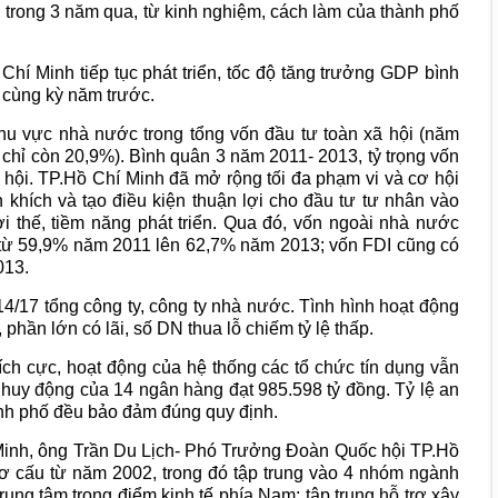
h trong 3 năm qua, từ kinh nghiệm, cách làm của thành phố
 Chí Minh tiếp tục phát triển, tốc độ tăng trưởng GDP bình
 cùng kỳ năm trước.
khu vực nhà nước trong tổng vốn đầu tư toàn xã hội (năm
ỉ còn 20,9%). Bình quân 3 năm 2011- 2013, tỷ trọng vốn
hội. TP.Hồ Chí Minh đã mở rộng tối đa phạm vi và cơ hội
 khích và tạo điều kiện thuận lợi cho đầu tư tư nhân vào
ợi thế, tiềm năng phát triển. Qua đó, vốn ngoài nhà nước
n từ 59,9% năm 2011 lên 62,7% năm 2013; vốn FDI cũng có
013.
4/17 tổng công ty, công ty nhà nước. Tình hình hoạt động
phần lớn có lãi, số DN thua lỗ chiếm tỷ lệ thấp.
tích cực, hoạt động của hệ thống các tổ chức tín dụng vẫn
huy động của 14 ngân hàng đạt 985.598 tỷ đồng. Tỷ lệ an
ành phố đều bảo đảm đúng quy định.
 Minh, ông Trần Du Lịch- Phó Trưởng Đoàn Quốc hội TP.Hồ
 cơ cấu từ năm 2002, trong đó tập trung vào 4 nhóm ngành
rung tâm trọng điểm kinh tế phía Nam; tập trung hỗ trợ xây