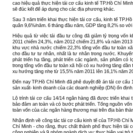
cao hiệu quả thực hiện tái cơ cấu kinh tế TP.Hồ Chí Min
sẽ đúc kết để áp dụng cho các địa phương khác.
Sau 3 năm triển khai thực hiện tái cơ cấu, kinh tế TP.Hồ
quân 9,6%/năm. 6 tháng đầu năm, GDP tăng 8,2% so với
Hiệu quả từ việc tái đầu tư công đã giảm tỷ trọng vốn 
2011 chiếm 24,3%, năm 2012 chiếm 21,8% và năm 2013 ch
khu vực nhà nước chiếm 22,3% tổng vốn đầu tư toàn xã 
cho đầu tư tư nhân, nhất là tư nhân trong nước. Khuyến
phát triển hạ tầng, phát triển các ngành, sản phẩm có l
trong tổng vốn đầu tư toàn xã hội có xu hướng tăng dầ
xu hướng tăng nhẹ từ 15,5% năm 2011 lên 16,1% năm 2
Đến nay TP.Hồ Chí Minh đã phê duyệt đề án tái cơ cấu 1
sản xuất- kinh doanh của các doanh nghiệp (DN) ổn định, 
Lộ trình tái cơ cấu 14/14 ngân hàng đã được triển khai 
bảo đảm an toàn và có bước phát triển. Tổng nguồn vốn 
toàn vốn của các ngân hàng thương mại trên địa bàn th
Nhận định về công tác tái cơ cấu kinh tế của TP.Hồ Chí
Chí Minh - cho rằng, thực chất thành phố thực hiện tái
công nghiệp và 9 nhóm ngành dịch vụ; thực hiện vai trò t