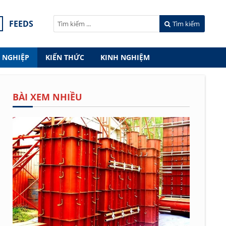
FEEDS
Tìm kiếm
 NGHIỆP
KIẾN THỨC
KINH NGHIỆM
BÀI XEM NHIỀU