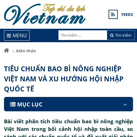
FEEDS
MENU
Tìm kiếm
Kiến thức
TIÊU CHUẨN BAO BÌ NÔNG NGHIỆP
VIỆT NAM VÀ XU HƯỚNG HỘI NHẬP
QUỐC TẾ
MỤC LỤC
Bài viết phân tích tiêu chuẩn bao bì nông nghiệp
Việt Nam trong bối cảnh hội nhập toàn cầu, so
sánh với các chuẩn quốc tế và đề xuất giải pháp