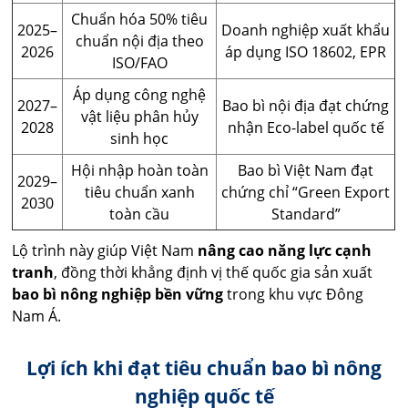
Chuẩn hóa 50% tiêu
2025–
Doanh nghiệp xuất khẩu
chuẩn nội địa theo
2026
áp dụng ISO 18602, EPR
ISO/FAO
Áp dụng công nghệ
2027–
Bao bì nội địa đạt chứng
vật liệu phân hủy
2028
nhận Eco-label quốc tế
sinh học
Hội nhập hoàn toàn
Bao bì Việt Nam đạt
2029–
tiêu chuẩn xanh
chứng chỉ “Green Export
2030
toàn cầu
Standard”
Lộ trình này giúp Việt Nam
nâng cao năng lực cạnh
tranh
, đồng thời khẳng định vị thế quốc gia sản xuất
bao bì nông nghiệp bền vững
trong khu vực Đông
Nam Á.
Lợi ích khi đạt tiêu chuẩn bao bì nông
nghiệp quốc tế