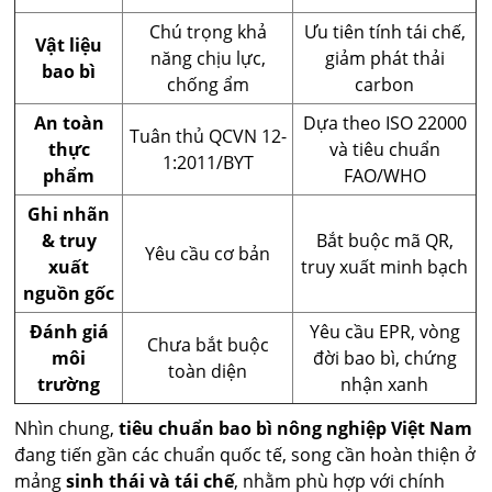
Chú trọng khả
Ưu tiên tính tái chế,
Vật liệu
năng chịu lực,
giảm phát thải
bao bì
chống ẩm
carbon
An toàn
Dựa theo ISO 22000
Tuân thủ QCVN 12-
thực
và tiêu chuẩn
1:2011/BYT
phẩm
FAO/WHO
Ghi nhãn
& truy
Bắt buộc mã QR,
Yêu cầu cơ bản
xuất
truy xuất minh bạch
nguồn gốc
Đánh giá
Yêu cầu EPR, vòng
Chưa bắt buộc
môi
đời bao bì, chứng
toàn diện
trường
nhận xanh
Nhìn chung,
tiêu chuẩn bao bì nông nghiệp Việt Nam
đang tiến gần các chuẩn quốc tế, song cần hoàn thiện ở
mảng
sinh thái và tái chế
, nhằm phù hợp với chính