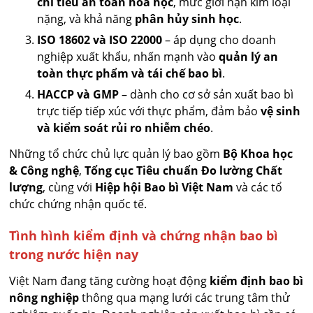
chỉ tiêu an toàn hóa học
, mức giới hạn kim loại
nặng, và khả năng
phân hủy sinh học
.
ISO 18602 và ISO 22000
– áp dụng cho doanh
nghiệp xuất khẩu, nhấn mạnh vào
quản lý an
toàn thực phẩm và tái chế bao bì
.
HACCP và GMP
– dành cho cơ sở sản xuất bao bì
trực tiếp tiếp xúc với thực phẩm, đảm bảo
vệ sinh
và kiểm soát rủi ro nhiễm chéo
.
Những tổ chức chủ lực quản lý bao gồm
Bộ Khoa học
& Công nghệ
,
Tổng cục Tiêu chuẩn Đo lường Chất
lượng
, cùng với
Hiệp hội Bao bì Việt Nam
và các tổ
chức chứng nhận quốc tế.
Tình hình kiểm định và chứng nhận bao bì
trong nước hiện nay
Việt Nam đang tăng cường hoạt động
kiểm định bao bì
nông nghiệp
thông qua mạng lưới các trung tâm thử