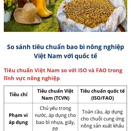
So sánh tiêu chuẩn bao bì nông nghiệp
Việt Nam với quốc tế
Tiêu chuẩn Việt Nam so với ISO và FAO trong
lĩnh vực nông nghiệp
Tiêu chuẩn Việt
Tiêu chuẩn quốc tế
Tiêu chí
Nam (TCVN)
(ISO/FAO)
Chủ yếu trong
Toàn cầu, áp dụng
Phạm vi
nước, áp dụng cho
cho chuỗi cung ứng
áp dụng
bao bì nhựa, giấy,
nông sản xuất khẩu
PP