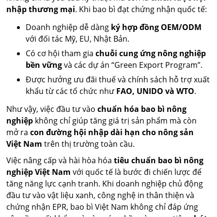
nhập thương mại
. Khi bao bì đạt chứng nhận quốc tế:
Doanh nghiệp dễ dàng
ký hợp đồng OEM/ODM
với đối tác Mỹ, EU, Nhật Bản.
Có cơ hội tham gia
chuỗi cung ứng nông nghiệp
bền vững
và các dự án “Green Export Program”.
Được hưởng ưu đãi thuế và chính sách hỗ trợ xuất
khẩu từ các tổ chức như
FAO, UNIDO và WTO
.
Như vậy, việc đầu tư vào
chuẩn hóa bao bì nông
nghiệp
không chỉ giúp tăng giá trị sản phẩm mà còn
mở ra
con đường hội nhập dài hạn cho nông sản
Việt Nam
trên thị trường toàn cầu.
Việc nâng cấp và hài hòa hóa
tiêu chuẩn bao bì nông
nghiệp Việt Nam
với quốc tế là bước đi chiến lược để
tăng năng lực cạnh tranh. Khi doanh nghiệp chủ động
đầu tư vào vật liệu xanh, công nghệ in thân thiện và
chứng nhận EPR, bao bì Việt Nam không chỉ đáp ứng