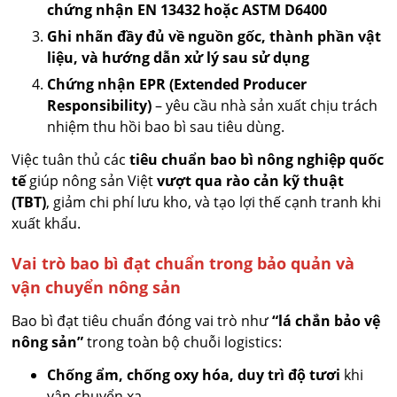
chứng nhận EN 13432 hoặc ASTM D6400
Ghi nhãn đầy đủ về nguồn gốc, thành phần vật
liệu, và hướng dẫn xử lý sau sử dụng
Chứng nhận EPR (Extended Producer
Responsibility)
– yêu cầu nhà sản xuất chịu trách
nhiệm thu hồi bao bì sau tiêu dùng.
Việc tuân thủ các
tiêu chuẩn bao bì nông nghiệp quốc
tế
giúp nông sản Việt
vượt qua rào cản kỹ thuật
(TBT)
, giảm chi phí lưu kho, và tạo lợi thế cạnh tranh khi
xuất khẩu.
Vai trò bao bì đạt chuẩn trong bảo quản và
vận chuyển nông sản
Bao bì đạt tiêu chuẩn đóng vai trò như
“lá chắn bảo vệ
nông sản”
trong toàn bộ chuỗi logistics:
Chống ẩm, chống oxy hóa, duy trì độ tươi
khi
vận chuyển xa.