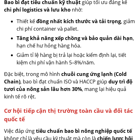
Bao bì đạt tiêu chuẩn kỹ thuật
giúp tối ưu đáng kể
chi phí logistics và lưu kho
nhờ:
Thiết kế
đồng nhất kích thước và tải trọng
, giảm
chi phí container và pallet.
Tăng khả năng xếp chồng và bảo quản dài hạn
,
hạn chế hư hỏng hàng hóa.
Giảm tỉ lệ hàng bị trả lại hoặc kiểm định lại, tiết
kiệm chi phí vận hành 5–8%/năm.
Đặc biệt, trong mô hình
chuỗi cung ứng lạnh (Cold
Chain)
, bao bì đạt chuẩn ISO và HACCP giúp
duy trì độ
tươi của nông sản lâu hơn 30%
, mang lại hiệu quả
kinh tế rõ rệt.
Cơ hội tiếp cận thị trường toàn cầu và đối tác
quốc tế
Việc đáp ứng
tiêu chuẩn bao bì nông nghiệp quốc tế
không chỉ là yêu cầu kỹ thuật mà còn là
chiến lược hội