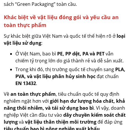
sách “Green Packaging” toàn cầu.
Khác biệt về vật liệu đóng gói và yêu cầu an
toàn thực phẩm
Sự khác biệt giữa Việt Nam và quốc tế thể hiện rõ ở
loại
vật liệu sử dụng
:
Ở Việt Nam, bao bì
PE, PP dệt, PA và PET
vẫn
chiếm tỷ trọng lớn do giá thành rẻ và dễ sản xuất.
Trong khi đó, thị trường quốc tế chuyển sang
PLA,
PVA, và vật liệu phân hủy sinh học
đạt chuẩn
EN 13432
.
Về
an toàn thực phẩm
, tiêu chuẩn quốc tế quy định
nghiêm ngặt hơn với
giới hạn dư lượng hóa chất, khả
năng thôi nhiễm, và tái sử dụng bao bì
. Vì vậy, doanh
nghiệp Việt cần đầu tư vào
dây chuyền kiểm soát chất
lượng
và
vật liệu thân thiện môi trường
để đáp ứng
tiêu chuẩn bao bì nông nghiệp xuất khẩu
.