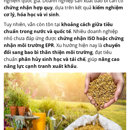
nghiệm quốc gia. Doanh nghiệp sản xuất bao bì cần có
chứng nhận hợp quy
, dựa trên kết quả
kiểm nghiệm
cơ lý, hóa học và vi sinh
.
Tuy nhiên, vẫn còn tồn tại
khoảng cách giữa tiêu
chuẩn trong nước và quốc tế
. Nhiều doanh nghiệp
nhỏ chưa đáp ứng được
chứng nhận ISO hoặc chứng
nhận môi trường EPR
. Xu hướng hiện nay là
chuyển
đổi sang bao bì thân thiện môi trường
, đạt tiêu
chuẩn
phân hủy sinh học và tái chế
, giúp
nâng cao
năng lực cạnh tranh xuất khẩu
.