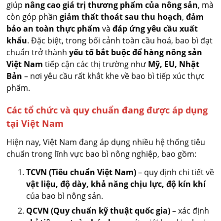
giúp
nâng cao giá trị thương phẩm của nông sản
, mà
còn góp phần
giảm thất thoát sau thu hoạch
,
đảm
bảo an toàn thực phẩm
và
đáp ứng yêu cầu xuất
khẩu
. Đặc biệt, trong bối cảnh toàn cầu hoá, bao bì đạt
chuẩn trở thành
yếu tố bắt buộc để hàng nông sản
Việt Nam
tiếp cận các thị trường như
Mỹ, EU, Nhật
Bản
– nơi yêu cầu rất khắt khe về bao bì tiếp xúc thực
phẩm.
Các tổ chức và quy chuẩn đang được áp dụng
tại Việt Nam
Hiện nay, Việt Nam đang áp dụng nhiều hệ thống tiêu
chuẩn trong lĩnh vực bao bì nông nghiệp, bao gồm:
TCVN (Tiêu chuẩn Việt Nam)
– quy định chi tiết về
vật liệu, độ dày, khả năng chịu lực, độ kín khí
của bao bì nông sản.
QCVN (Quy chuẩn kỹ thuật quốc gia)
– xác định