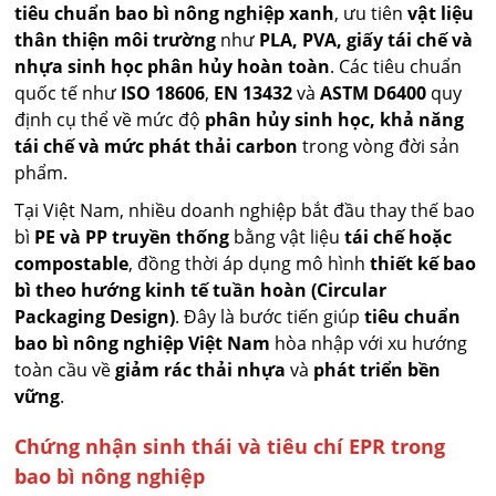
tiêu chuẩn bao bì nông nghiệp xanh
, ưu tiên
vật liệu
thân thiện môi trường
như
PLA, PVA, giấy tái chế và
nhựa sinh học phân hủy hoàn toàn
. Các tiêu chuẩn
quốc tế như
ISO 18606
,
EN 13432
và
ASTM D6400
quy
định cụ thể về mức độ
phân hủy sinh học, khả năng
tái chế và mức phát thải carbon
trong vòng đời sản
phẩm.
Tại Việt Nam, nhiều doanh nghiệp bắt đầu thay thế bao
bì
PE và PP truyền thống
bằng vật liệu
tái chế hoặc
compostable
, đồng thời áp dụng mô hình
thiết kế bao
bì theo hướng kinh tế tuần hoàn (Circular
Packaging Design)
. Đây là bước tiến giúp
tiêu chuẩn
bao bì nông nghiệp Việt Nam
hòa nhập với xu hướng
toàn cầu về
giảm rác thải nhựa
và
phát triển bền
vững
.
Chứng nhận sinh thái và tiêu chí EPR trong
bao bì nông nghiệp