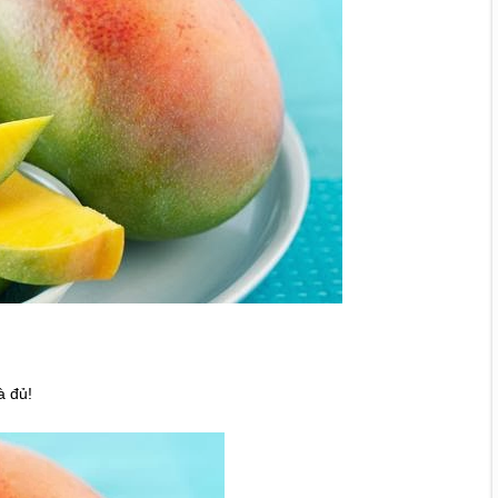
à đủ!