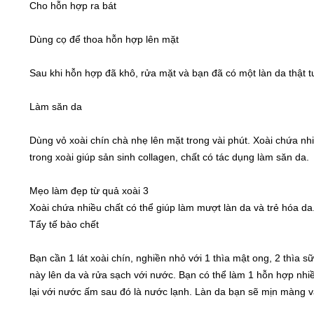
Cho hỗn hợp ra bát
Dùng cọ để thoa hỗn hợp lên mặt
Sau khi hỗn hợp đã khô, rửa mặt và bạn đã có một làn da thật tu
Làm săn da
Dùng vỏ xoài chín chà nhẹ lên mặt trong vài phút. Xoài chứa nhi
trong xoài giúp sản sinh collagen, chất có tác dụng làm săn da.
Mẹo làm đẹp từ quả xoài 3
Xoài chứa nhiều chất có thể giúp làm mượt làn da và trẻ hóa da
Tẩy tế bào chết
Bạn cần 1 lát xoài chín, nghiền nhỏ với 1 thìa mật ong, 2 thìa
này lên da và rửa sạch với nước. Bạn có thể làm 1 hỗn hợp nhi
lại với nước ấm sau đó là nước lạnh. Làn da bạn sẽ mịn màng và