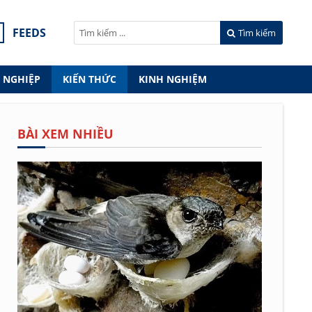
FEEDS
Tìm kiếm
 NGHIỆP
KIẾN THỨC
KINH NGHIỆM
BÀI XEM NHIỀU