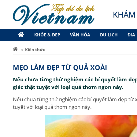
KHÁM 
KHỎE & ĐẸP
VĂN HÓA
DU LỊCH
ĐỊA
Kiến thức
MẸO LÀM ĐẸP TỪ QUẢ XOÀI
Nếu chưa từng thử nghiệm các bí quyết làm đẹp 
giác thật tuyệt với loại quả thơm ngon này.
Nếu chưa từng thử nghiệm các bí quyết làm đẹp từ xo
tuyệt với loại quả thơm ngon này.