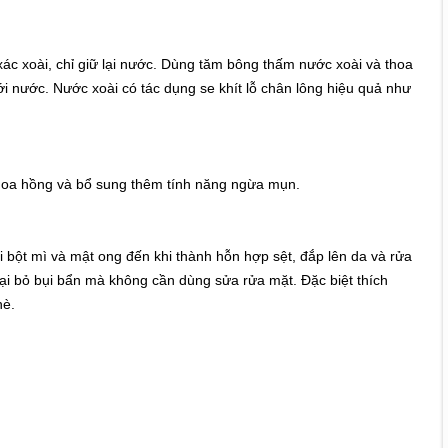
 xác xoài, chỉ giữ lại nước. Dùng tăm bông thấm nước xoài và thoa
i nước. Nước xoài có tác dụng se khít lỗ chân lông hiệu quả như
 hoa hồng và bổ sung thêm tính năng ngừa mụn.
i bột mì và mật ong đến khi thành hỗn hợp sệt, đắp lên da và rửa
ại bỏ bụi bẩn mà không cần dùng sửa rửa mặt. Đặc biệt thích
hè.