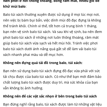
Nên phơi ở nơi thông thoáng, bóng râm mát, nhiều gió để
khử mùi balo
:
Balo túi xách thường xuyên được sử dụng ở mọi lúc mọi nơi,
nên việc bị bám bụi bẩn, việc dính mùi đồ đạc đựng là không
thể tránh khỏi. Chính vì thế, tốt hơn cả trung bình 1 tháng,
bạn nên vệ sinh balo túi xách. Và sau khi vệ sịnh, ba nên đem
phơi balo túi xách ở những nơi luôn thông thoáng, râm mát
giúp balo túi xách vừa sạch và hết mùi hôi. Tránh việc phơi
balo túi xách dưới ánh nắng quá gắt sẽ dễ làm vải balo túi
xách nhanh phai màu và dễ mục hơn
.
Không nên đựng quá tải đồ trong balo, túi xách:
Bạn nên sử dụng balo túi xách đựng đồ đạc vừa phải với sức
tải chịu được của balo túi xách. Có như thế bạn mới đảm bảo
chất lượng balo túi xách được duy trì, mà sức khỏa của bạn
vẫn không bị ảnh hưởng.
Không nên để các vật sắc nhọn ở bên trong balo túi xách
Bạn đừng nghĩ rằng balo, túi xách được làm từ những vật liệu