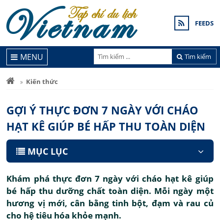
FEEDS
MENU
Tìm kiếm
Kiến thức
GỢI Ý THỰC ĐƠN 7 NGÀY VỚI CHÁO
HẠT KÊ GIÚP BÉ HẤP THU TOÀN DIỆN
MỤC LỤC
Khám phá thực đơn 7 ngày với cháo hạt kê giúp
bé hấp thu dưỡng chất toàn diện. Mỗi ngày một
hương vị mới, cân bằng tinh bột, đạm và rau củ
cho hệ tiêu hóa khỏe mạnh.