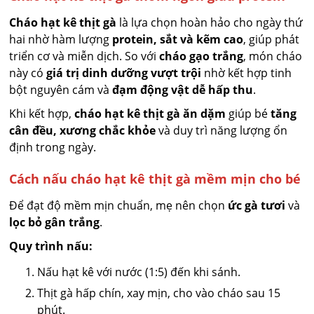
Cháo hạt kê thịt gà
là lựa chọn hoàn hảo cho ngày thứ
hai nhờ hàm lượng
protein, sắt và kẽm cao
, giúp phát
triển cơ và miễn dịch. So với
cháo gạo trắng
, món cháo
này có
giá trị dinh dưỡng vượt trội
nhờ kết hợp tinh
bột nguyên cám và
đạm động vật dễ hấp thu
.
Khi kết hợp,
cháo hạt kê thịt gà ăn dặm
giúp bé
tăng
cân đều, xương chắc khỏe
và duy trì năng lượng ổn
định trong ngày.
Cách nấu cháo hạt kê thịt gà mềm mịn cho bé
Để đạt độ mềm mịn chuẩn, mẹ nên chọn
ức gà tươi
và
lọc bỏ gân trắng
.
Quy trình nấu:
Nấu hạt kê với nước (1:5) đến khi sánh.
Thịt gà hấp chín, xay mịn, cho vào cháo sau 15
phút.