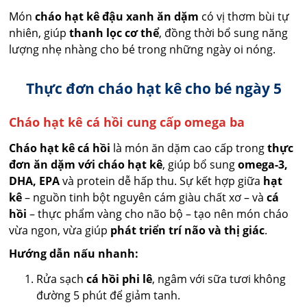
Món
cháo hạt kê đậu xanh ăn dặm
có vị thơm bùi tự
nhiên, giúp
thanh lọc cơ thể
, đồng thời bổ sung năng
lượng nhẹ nhàng cho bé trong những ngày oi nóng.
Thực đơn cháo hạt kê cho bé ngày 5
Cháo hạt kê cá hồi cung cấp omega ba
Cháo hạt kê cá hồi
là món ăn dặm cao cấp trong
thực
đơn ăn dặm với cháo hạt kê
, giúp bổ sung
omega-3,
DHA, EPA
và protein dễ hấp thu. Sự kết hợp giữa
hạt
kê
– nguồn tinh bột nguyên cám giàu chất xơ – và
cá
hồi
– thực phẩm vàng cho não bộ – tạo nên món cháo
vừa ngon, vừa giúp
phát triển trí não và thị giác
.
Hướng dẫn nấu nhanh:
Rửa sạch
cá hồi phi lê
, ngâm với sữa tươi không
đường 5 phút để giảm tanh.