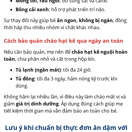
Mồng tơi, rau ngót
: bổ sung sắt và canxi.
Bông cải xanh
: hỗ trợ phát triển trí não.
Sự thay đổi này giúp bé
ăn ngon, không bị ngán
, đồng
thời hấp thu nhiều nhóm vi chất khác nhau.
Cách bảo quản cháo hạt kê qua ngày an toàn
Nếu cần bảo quản, mẹ nên để
cháo hạt kê nguội hoàn
toàn
, chia phần nhỏ và cất trong hộp kín.
Tủ lạnh (ngăn mát)
: tối đa 24 giờ.
Tủ đông
: tối đa 3 ngày, hâm nóng kỹ trước khi
dùng.
Không hâm lại nhiều lần, vì điều này làm cháo mất vị và
giảm
giá trị dinh dưỡng
. Áp dụng đúng cách giúp mẹ
tiết kiệm thời gian mà vẫn đảm bảo an toàn cho bé.
Lưu ý khi chuẩn bị thực đơn ăn dặm với