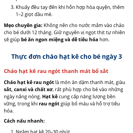
Khuấy đều tay đến khi hỗn hợp hòa quyện, thêm
1–2 giọt dầu mè.
Mẹo chuyên gia:
Không nên cho nước mắm vào cháo
cho bé dưới 12 tháng. Giữ nguyên vị ngọt thịt tự nhiên
sẽ giúp
bé ăn ngon miệng và dễ tiêu hóa
hơn.
Thực đơn cháo hạt kê cho bé ngày 3
Cháo hạt kê rau ngót thanh mát bổ sắt
Cháo hạt kê rau ngót
là món ăn dặm thanh mát, giàu
sắt, canxi và chất xơ
, rất phù hợp cho bé vào những
ngày nắng nóng.
Hạt kê
cung cấp năng lượng bền
vững, trong khi
rau ngót
giúp bổ máu và hỗ trợ tiêu
hóa.
Cách nấu nhanh:
Ngâm hạt kê 20–30 phút.