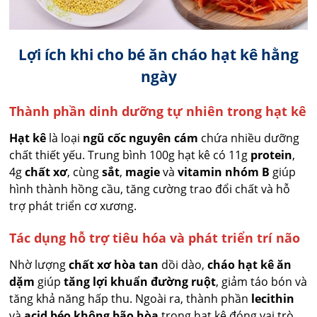
Lợi ích khi cho bé ăn cháo hạt kê hằng
ngày
Thành phần dinh dưỡng tự nhiên trong hạt kê
Hạt kê
là loại
ngũ cốc nguyên cám
chứa nhiều dưỡng
chất thiết yếu. Trung bình 100g hạt kê có 11g
protein
,
4g
chất xơ
, cùng
sắt
,
magie
và
vitamin nhóm B
giúp
hình thành hồng cầu, tăng cường trao đổi chất và hỗ
trợ phát triển cơ xương.
Tác dụng hỗ trợ tiêu hóa và phát triển trí não
Nhờ lượng
chất xơ hòa tan
dồi dào,
cháo hạt kê ăn
dặm
giúp
tăng lợi khuẩn đường ruột
, giảm táo bón và
tăng khả năng hấp thu. Ngoài ra, thành phần
lecithin
và
acid béo không bão hòa
trong hạt kê đóng vai trò