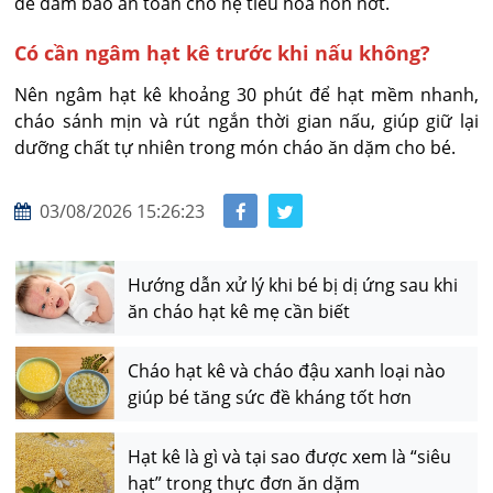
để đảm bảo an toàn cho hệ tiêu hóa non nớt.
Có cần ngâm hạt kê trước khi nấu không?
Nên ngâm hạt kê khoảng 30 phút để hạt mềm nhanh, 
cháo sánh mịn và rút ngắn thời gian nấu, giúp giữ lại 
dưỡng chất tự nhiên trong món cháo ăn dặm cho bé.
03/08/2026 15:26:23
Hướng dẫn xử lý khi bé bị dị ứng sau khi
ăn cháo hạt kê mẹ cần biết
Cháo hạt kê và cháo đậu xanh loại nào
giúp bé tăng sức đề kháng tốt hơn
Hạt kê là gì và tại sao được xem là “siêu
hạt” trong thực đơn ăn dặm