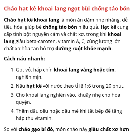
Cháo hạt kê khoai lang ngọt bùi chống táo bón
Cháo hạt kê khoai lang
là món ăn dặm nhẹ nhàng, dễ
tiêu hóa, giúp bé
chống táo bón
hiệu quả.
Hạt kê
cung
cấp tinh bột nguyên cám và chất xơ, trong khi
khoai
lang
giàu beta-caroten, vitamin A, C, cùng lượng lớn
chất xơ hòa tan hỗ trợ
đường ruột khỏe mạnh
.
Cách nấu nhanh:
Gọt vỏ, hấp chín
khoai lang vàng hoặc tím
,
nghiền mịn.
Nấu
hạt kê
với nước theo tỉ lệ 1:6 trong 20 phút.
Cho khoai lang nghiền vào, khuấy nhẹ cho hòa
quyện.
Thêm dầu oliu hoặc dầu mè khi tắt bếp để tăng
hấp thu vitamin.
So với
cháo gạo bí đỏ
, món cháo này
giàu chất xơ hơn