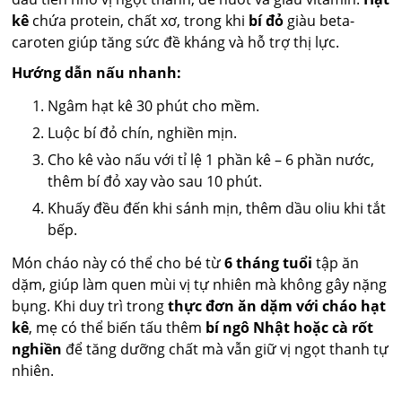
kê
chứa protein, chất xơ, trong khi
bí đỏ
giàu beta-
caroten giúp tăng sức đề kháng và hỗ trợ thị lực.
Hướng dẫn nấu nhanh:
Ngâm hạt kê 30 phút cho mềm.
Luộc bí đỏ chín, nghiền mịn.
Cho kê vào nấu với tỉ lệ 1 phần kê – 6 phần nước,
thêm bí đỏ xay vào sau 10 phút.
Khuấy đều đến khi sánh mịn, thêm dầu oliu khi tắt
bếp.
Món cháo này có thể cho bé từ
6 tháng tuổi
tập ăn
dặm, giúp làm quen mùi vị tự nhiên mà không gây nặng
bụng. Khi duy trì trong
thực đơn ăn dặm với cháo hạt
kê
, mẹ có thể biến tấu thêm
bí ngô Nhật hoặc cà rốt
nghiền
để tăng dưỡng chất mà vẫn giữ vị ngọt thanh tự
nhiên.