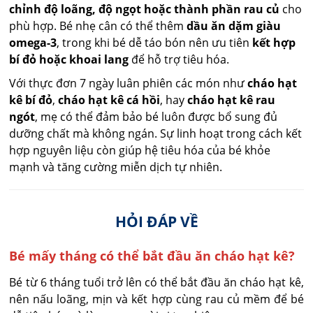
chỉnh độ loãng, độ ngọt hoặc thành phần rau củ
cho
phù hợp. Bé nhẹ cân có thể thêm
dầu ăn dặm giàu
omega-3
, trong khi bé dễ táo bón nên ưu tiên
kết hợp
bí đỏ hoặc khoai lang
để hỗ trợ tiêu hóa.
Với thực đơn 7 ngày luân phiên các món như
cháo hạt
kê bí đỏ
,
cháo hạt kê cá hồi
, hay
cháo hạt kê rau
ngót
, mẹ có thể đảm bảo bé luôn được bổ sung đủ
dưỡng chất mà không ngán. Sự linh hoạt trong cách kết
hợp nguyên liệu còn giúp hệ tiêu hóa của bé khỏe
mạnh và tăng cường miễn dịch tự nhiên.
HỎI ĐÁP VỀ
Bé mấy tháng có thể bắt đầu ăn cháo hạt kê?
Bé từ 6 tháng tuổi trở lên có thể bắt đầu ăn cháo hạt kê, 
nên nấu loãng, mịn và kết hợp cùng rau củ mềm để bé 