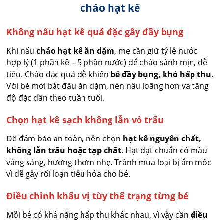
cháo hạt kê
Không nấu hạt kê quá đặc gây đầy bụng
Khi nấu
cháo hạt kê ăn dặm
, mẹ cần giữ tỷ lệ nước
hợp lý (1 phần kê – 5 phần nước) để cháo sánh mịn, dễ
tiêu. Cháo đặc quá dễ khiến
bé đầy bụng, khó hấp thu
.
Với bé mới bắt đầu ăn dặm, nên nấu loãng hơn và tăng
độ đặc dần theo tuần tuổi.
Chọn hạt kê sạch không lẫn vỏ trấu
Để đảm bảo an toàn, nên chọn
hạt kê nguyên chất,
không lẫn trấu hoặc tạp chất
. Hạt đạt chuẩn có màu
vàng sáng, hương thơm nhẹ. Tránh mua loại bị ẩm mốc
vì dễ gây rối loạn tiêu hóa cho bé.
Điều chỉnh khẩu vị tùy thể trạng từng bé
Mỗi bé có khả năng hấp thu khác nhau, vì vậy cần
điều