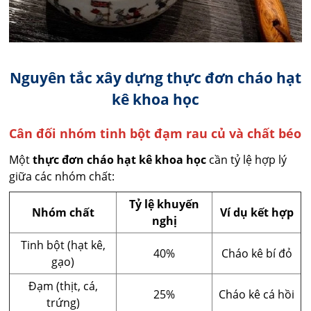
Nguyên tắc xây dựng thực đơn cháo hạt
kê khoa học
Cân đối nhóm tinh bột đạm rau củ và chất béo
Một
thực đơn cháo hạt kê khoa học
cần tỷ lệ hợp lý
giữa các nhóm chất:
Tỷ lệ khuyến
Nhóm chất
Ví dụ kết hợp
nghị
Tinh bột (hạt kê,
40%
Cháo kê bí đỏ
gạo)
Đạm (thịt, cá,
25%
Cháo kê cá hồi
trứng)