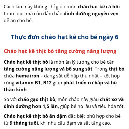
Cách làm này không chỉ giúp món
cháo hạt kê cá hồi
thơm dịu, mà còn đảm bảo
dinh dưỡng nguyên vẹn
,
dễ ăn cho bé.
Thực đơn cháo hạt kê cho bé ngày 6
Cháo hạt kê thịt bò tăng cường năng lượng
Cháo hạt kê thịt bò
là món ăn lý tưởng cho bé cần
tăng cường năng lượng và bổ sung sắt
. Trong
thịt bò
chứa
heme iron
– dạng sắt dễ hấp thu nhất – kết hợp
cùng
vitamin B1, B12
giúp
phát triển cơ bắp và hệ
thần kinh
.
So với
cháo gạo thịt bò
, món cháo này giàu
chất xơ và
dinh dưỡng hơn 1,5 lần
, giúp bé no lâu và tiêu hóa tốt.
Cháo hạt kê thịt bò ăn dặm
đặc biệt phù hợp cho bé
từ
9 tháng tuổi
, khi nhu cầu đạm và sắt tăng cao.