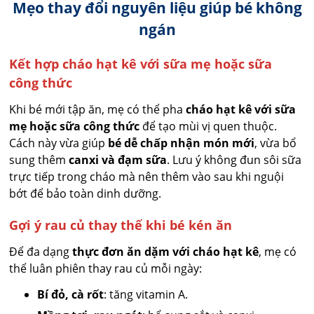
Mẹo thay đổi nguyên liệu giúp bé không
ngán
Kết hợp cháo hạt kê với sữa mẹ hoặc sữa
công thức
Khi bé mới tập ăn, mẹ có thể pha
cháo hạt kê với sữa
mẹ hoặc sữa công thức
để tạo mùi vị quen thuộc.
Cách này vừa giúp
bé dễ chấp nhận món mới
, vừa bổ
sung thêm
canxi và đạm sữa
. Lưu ý không đun sôi sữa
trực tiếp trong cháo mà nên thêm vào sau khi nguội
bớt để bảo toàn dinh dưỡng.
Gợi ý rau củ thay thế khi bé kén ăn
Để đa dạng
thực đơn ăn dặm với cháo hạt kê
, mẹ có
thể luân phiên thay rau củ mỗi ngày:
Bí đỏ, cà rốt
: tăng vitamin A.