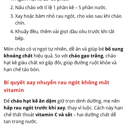
Nấu cháo với tỉ lệ 1 phần kê – 5 phần nước.
Xay hoặc băm nhỏ rau ngót, cho vào sau khi cháo
chín.
Khuấy đều, thêm vài giọt dầu oliu trước khi tắt
bếp.
Món cháo có vị ngọt tự nhiên, dễ ăn và giúp bé
bổ sung
khoáng chất
hiệu quả. So với
cháo gạo trắng
, cháo
hạt kê giàu chất xơ gấp đôi, giúp đường ruột khỏe và
hạn chế táo bón.
Bí quyết xay nhuyễn rau ngót không mất
vitamin
Để
cháo hạt kê ăn dặm
giữ trọn dinh dưỡng, mẹ nên
hấp rau ngót trước khi xay
, thay vì luộc. Cách này hạn
chế thất thoát
vitamin C và sắt
– hai dưỡng chất dễ
tan trong nước.