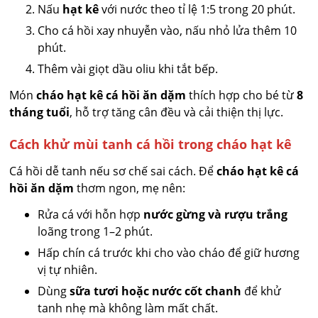
Nấu
hạt kê
với nước theo tỉ lệ 1:5 trong 20 phút.
Cho cá hồi xay nhuyễn vào, nấu nhỏ lửa thêm 10
phút.
Thêm vài giọt dầu oliu khi tắt bếp.
Món
cháo hạt kê cá hồi ăn dặm
thích hợp cho bé từ
8
tháng tuổi
, hỗ trợ tăng cân đều và cải thiện thị lực.
Cách khử mùi tanh cá hồi trong cháo hạt kê
Cá hồi dễ tanh nếu sơ chế sai cách. Để
cháo hạt kê cá
hồi ăn dặm
thơm ngon, mẹ nên:
Rửa cá với hỗn hợp
nước gừng và rượu trắng
loãng trong 1–2 phút.
Hấp chín cá trước khi cho vào cháo để giữ hương
vị tự nhiên.
Dùng
sữa tươi hoặc nước cốt chanh
để khử
tanh nhẹ mà không làm mất chất.