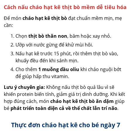
Cách nấu cháo hạt kê thịt bò mềm dễ tiêu hóa
Để món
cháo hạt kê thịt bò
đạt chuẩn mềm mịn, mẹ
cần:
Chọn
thịt bò thăn non
, băm hoặc xay nhỏ.
Ướp với nước gừng để khử mùi hôi.
Nấu hạt kê trước 15 phút, rồi thêm thịt bò vào,
khuấy đều đến khi sánh mịn.
Cho thêm
1 muỗng dầu oliu
khi cháo nguội bớt
để giúp hấp thu vitamin.
Lưu ý chuyên gia:
Không nấu thịt bò quá lâu vì sẽ
khiến protein biến tính, giảm giá trị dinh dưỡng. Khi kết
hợp đúng cách, món
cháo hạt kê thịt bò ăn dặm
giúp
bé
phát triển toàn diện cả về thể chất lẫn trí não
.
Thực đơn cháo hạt kê cho bé ngày 7