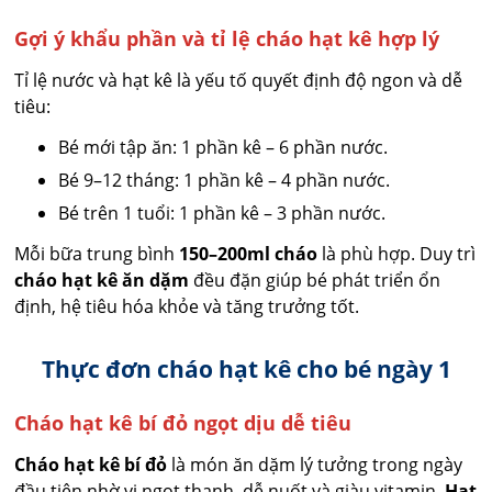
Gợi ý khẩu phần và tỉ lệ cháo hạt kê hợp lý
Tỉ lệ nước và hạt kê là yếu tố quyết định độ ngon và dễ
tiêu:
Bé mới tập ăn: 1 phần kê – 6 phần nước.
Bé 9–12 tháng: 1 phần kê – 4 phần nước.
Bé trên 1 tuổi: 1 phần kê – 3 phần nước.
Mỗi bữa trung bình
150–200ml cháo
là phù hợp. Duy trì
cháo hạt kê ăn dặm
đều đặn giúp bé phát triển ổn
định, hệ tiêu hóa khỏe và tăng trưởng tốt.
Thực đơn cháo hạt kê cho bé ngày 1
Cháo hạt kê bí đỏ ngọt dịu dễ tiêu
Cháo hạt kê bí đỏ
là món ăn dặm lý tưởng trong ngày
đầu tiên nhờ vị ngọt thanh, dễ nuốt và giàu vitamin.
Hạt