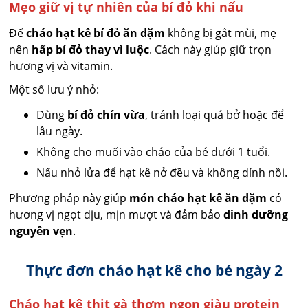
Mẹo giữ vị tự nhiên của bí đỏ khi nấu
Để
cháo hạt kê bí đỏ ăn dặm
không bị gắt mùi, mẹ
nên
hấp bí đỏ thay vì luộc
. Cách này giúp giữ trọn
hương vị và vitamin.
Một số lưu ý nhỏ:
Dùng
bí đỏ chín vừa
, tránh loại quá bở hoặc để
lâu ngày.
Không cho muối vào cháo của bé dưới 1 tuổi.
Nấu nhỏ lửa để hạt kê nở đều và không dính nồi.
Phương pháp này giúp
món cháo hạt kê ăn dặm
có
hương vị ngọt dịu, mịn mượt và đảm bảo
dinh dưỡng
nguyên vẹn
.
Thực đơn cháo hạt kê cho bé ngày 2
Cháo hạt kê thịt gà thơm ngon giàu protein