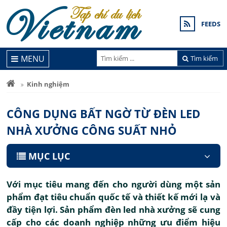
FEEDS
MENU
Tìm kiếm
Kinh nghiệm
CÔNG DỤNG BẤT NGỜ TỪ ĐÈN LED
NHÀ XƯỞNG CÔNG SUẤT NHỎ
MỤC LỤC
Với mục tiêu mang đến cho người dùng một sản
phẩm đạt tiêu chuẩn quốc tế và thiết kế mới lạ và
đầy tiện lợi. Sản phẩm đèn led nhà xưởng sẽ cung
cấp cho các doanh nghiệp những ưu điểm hiệu