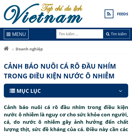
FEEDS
MENU
Tìm kiếm
Doanh nghiệp
CẢNH BÁO NUÔI CÁ RÔ ĐẦU NHÍM
TRONG ĐIỀU KIỆN NƯỚC Ô NHIỄM
MỤC LỤC
Cảnh báo nuôi cá rô đầu nhím trong điều kiện
nước ô nhiễm là nguy cơ cho sức khỏe con người,
cá, do nước ô nhiễm gây ảnh hưởng đến chất
lượng thịt, sức đề kháng của cá. Điều này cần các