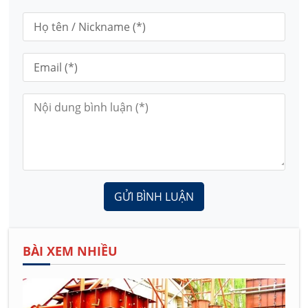
GỬI BÌNH LUẬN
BÀI XEM NHIỀU