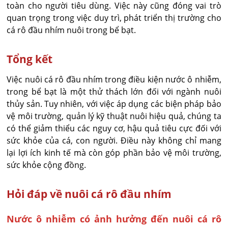
toàn cho người tiêu dùng. Việc này cũng đóng vai trò
quan trọng trong việc duy trì, phát triển thị trường cho
cá rô đầu nhím nuôi trong bể bạt.
Tổng kết
Việc nuôi cá rô đầu nhím trong điều kiện nước ô nhiễm,
trong bể bạt là một thử thách lớn đối với ngành nuôi
thủy sản. Tuy nhiên, với việc áp dụng các biện pháp bảo
vệ môi trường, quản lý kỹ thuật nuôi hiệu quả, chúng ta
có thể giảm thiểu các nguy cơ, hậu quả tiêu cực đối với
sức khỏe của cá, con người. Điều này không chỉ mang
lại lợi ích kinh tế mà còn góp phần bảo vệ môi trường,
sức khỏe cộng đồng.
Hỏi đáp về nuôi cá rô đầu nhím
Nước ô nhiễm có ảnh hưởng đến nuôi cá rô