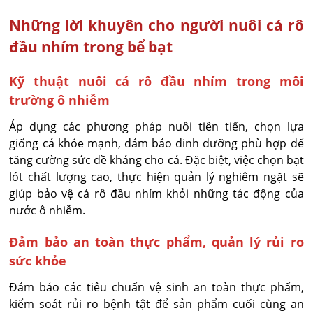
Những lời khuyên cho người nuôi cá rô
đầu nhím trong bể bạt
Kỹ thuật nuôi cá rô đầu nhím trong môi
trường ô nhiễm
Áp dụng các phương pháp nuôi tiên tiến, chọn lựa
giống cá khỏe mạnh, đảm bảo dinh dưỡng phù hợp để
tăng cường sức đề kháng cho cá. Đặc biệt, việc chọn bạt
lót chất lượng cao, thực hiện quản lý nghiêm ngặt sẽ
giúp bảo vệ cá rô đầu nhím khỏi những tác động của
nước ô nhiễm.
Đảm bảo an toàn thực phẩm, quản lý rủi ro
sức khỏe
Đảm bảo các tiêu chuẩn vệ sinh an toàn thực phẩm,
kiểm soát rủi ro bệnh tật để sản phẩm cuối cùng an