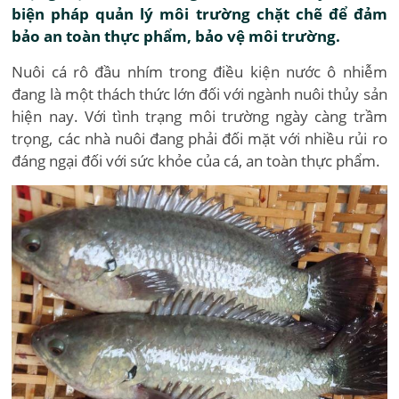
biện pháp quản lý môi trường chặt chẽ để đảm
bảo an toàn thực phẩm, bảo vệ môi trường.
Nuôi cá rô đầu nhím trong điều kiện nước ô nhiễm
đang là một thách thức lớn đối với ngành nuôi thủy sản
hiện nay. Với tình trạng môi trường ngày càng trầm
trọng, các nhà nuôi đang phải đối mặt với nhiều rủi ro
đáng ngại đối với sức khỏe của cá, an toàn thực phẩm.