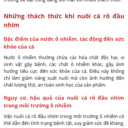
Những thách thức khi nuôi cá rô đầu
nhím
Đặc điểm của nước ô nhiễm, tác động đến sức
khỏe của cá
Nước ô nhiễm thường chứa các hóa chất độc hại, vi
sinh vật gây bệnh, các chất ô nhiễm khác, gây ảnh
hưởng tiêu cực đến sức khỏe của cá. Điều này không
chỉ làm giảm năng suất nuôi mà còn ảnh hưởng đến
chất lượng thịt, an toàn sinh học của sản phẩm.
Nguy cơ, hậu quả của nuôi cá rô đầu nhím
trong môi trường ô nhiễm
Việc nuôi cá rô đầu nhím trong môi trường ô nhiễm có
thể dẫn đến tình trạng bệnh tật, suy giảm sức đề kháng,