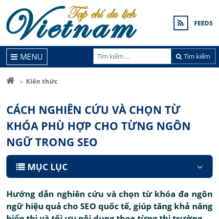
FEEDS
MENU
Tìm kiếm
Kiến thức
CÁCH NGHIÊN CỨU VÀ CHỌN TỪ
KHÓA PHÙ HỢP CHO TỪNG NGÔN
NGỮ TRONG SEO
MỤC LỤC
Hướng dẫn nghiên cứu và chọn từ khóa đa ngôn
ngữ hiệu quả cho SEO quốc tế, giúp tăng khả năng
hiển thị và tối ưu nội dung theo từng thị trường.